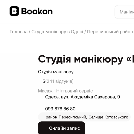
Головна
/
Студії манікюру в Одесі
/
Пересипський райо
Студія манікюру «K
Студія манікюру
5
(241
відгуків
)
Масаж
·
Нігтьовий сервіс
Одеса, вул. Академiка Сахарова, 9
099 676 86 80
район
Пересипський,
Селище Котовського
Онлайн запис