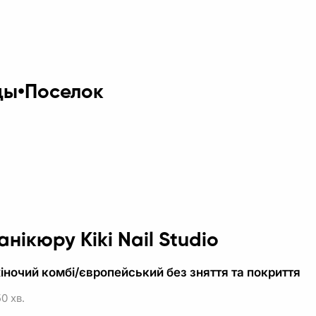
цы•Поселок
анікюру Kiki Nail Studio
ночий комбі/європейський без зняття та покриття
0 хв.