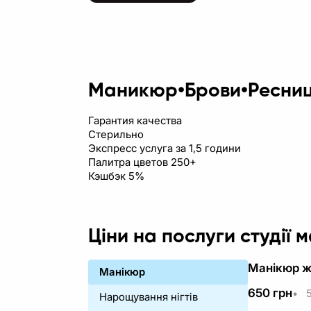
Маникюр•Брови•Ресни
Гарантия качества
Стерильно
Экспресс услуга за 1,5 години
Палитра цветов 250+
Кэшбэк 5%
Ціни на послуги студії м
Манікюр жі
Манікюр
650
грн
•
5
Нарощування нігтів