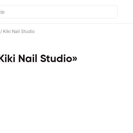
н
/
Kiki Nail Studio
iki Nail Studio»