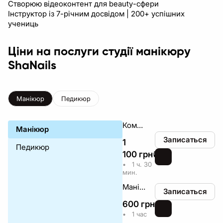
Створюю відеоконтент для beauty-сфери
Інструктор із 7-річним досвідом | 200+ успішних
учениць
Ціни на послуги студії манікюру
ShaNails
Манікюр
Педикюр
Комплекс Зняття / Манікюр / Покриття (Топ майстер)
Манікюр
Записаться
1
Педикюр
100
грн
₴
•
1 ч. 30
мин.
Манікюр (Топ майстер)
Записаться
600
грн
₴
•
1 час