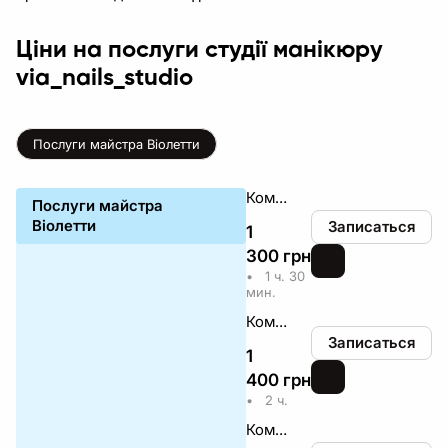
Ціни на послуги студії манікюру
via_nails_studio
Послуги майстра Віолетти
Комплекс манікюр з покриттям та укріплення
Послуги майстра
Віолетти
Записаться
1
300
грн
₴
•
1 ч. 30
мин.
Комплекс від 3 довжини (середня)
Записаться
1
400
грн
₴
•
2 ч.
Комплекс від 5 довжини (довгі)