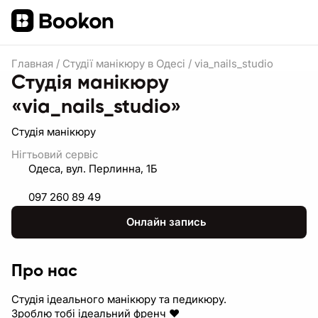
Главная
/
Студії манікюру в Одесі
/
via_nails_studio
Студія манікюру
«via_nails_studio»
Студія манікюру
Нігтьовий сервіс
Одеса, вул. Перлинна, 1Б
097 260 89 49
Онлайн запись
Про нас
Студія ідеального манікюру та педикюру.
Зроблю тобі ідеальний френч ❤️