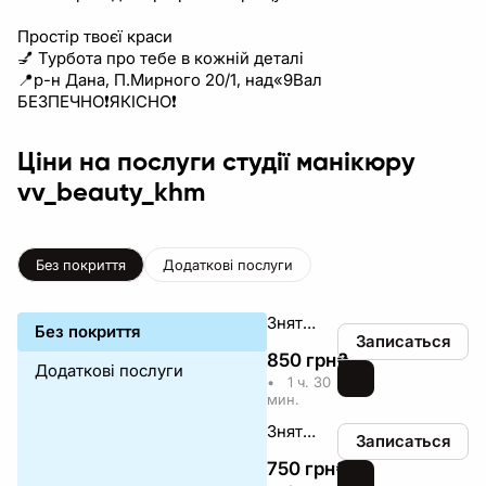
Простір твоєї краси
💅 Турбота про тебе в кожній деталі
📍р-н Дана, П.Мирного 20/1, над«9Вал
БЕЗПЕЧНО❗️ЯКІСНО❗
Ціни на послуги студії манікюру
vv_beauty_khm
Без покриття
Додаткові послуги
Зняття+чистка пальчиків+обробка стопи+покриття
Без покриття
Записаться
850
грн
₴
Додаткові послуги
•
1 ч. 30
мин.
Зняття+чистка пальчиків+покриття
Записаться
750
грн
₴