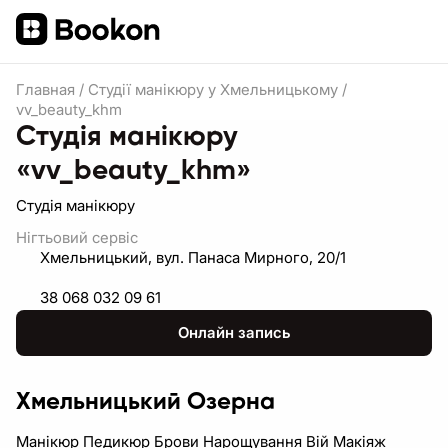
Главная
/
Студії манікюру у Хмельницькому
/
vv_beauty_khm
Студія манікюру
«vv_beauty_khm»
Студія манікюру
Нігтьовий сервіс
Хмельницький, вул. Панаса Мирного, 20/1
38 068 032 09 61
Онлайн запись
Хмельницький Озерна
Манікюр Педикюр Брови Нарощування Вій Макіяж