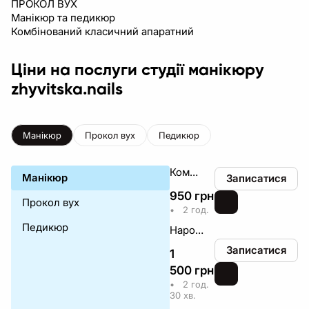
ПРОКОЛ ВУХ
Манікюр та педикюр
Комбінований класичний апаратний
Ціни на послуги студії манікюру
zhyvitska.nails
Манікюр
Прокол вух
Педикюр
Комплекс манікюру з покриттям
Манікюр
Записатися
950
грн
₴
Прокол вух
•
2 год.
Педикюр
Нарощування нігтів
Записатися
1
500
грн
₴
•
2 год.
30 хв.