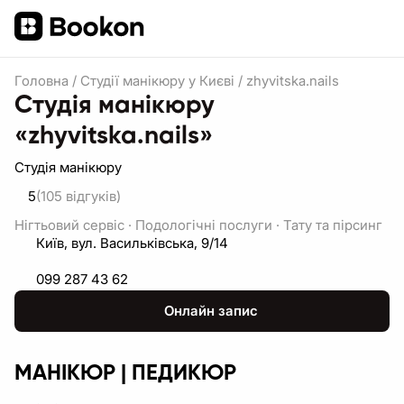
Головна
/
Студії манікюру у Києві
/
zhyvitska.nails
Студія манікюру
«zhyvitska.nails»
Студія манікюру
5
(105
відгуків
)
Нігтьовий сервіс
·
Подологічні послуги
·
Тату та пірсинг
Київ, вул. Васильківська, 9/14
099 287 43 62
Онлайн запис
МАНІКЮР | ПЕДИКЮР