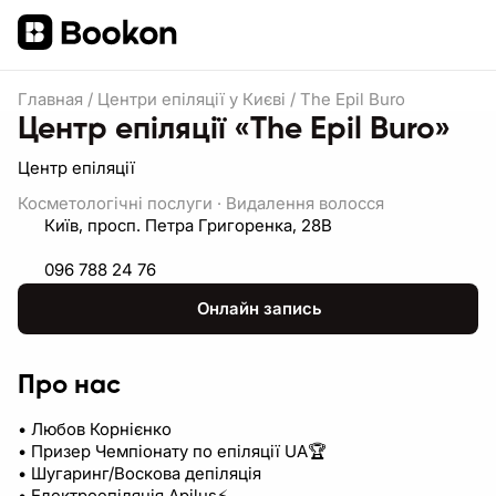
Главная
/
Центри епіляції у Києві
/
The Epil Buro
Центр епіляції «The Epil Buro»
Центр епіляції
Косметологічні послуги
·
Видалення волосся
Київ, просп. Петра Григоренка, 28В
096 788 24 76
Онлайн запись
Про нас
• Любов Корнієнко
• Призер Чемпіонату по епіляції UA🏆
• Шугаринг/Воскова депіляція
• Електроепіляція Apilus⚡