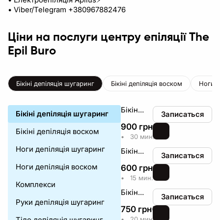
• Viber/Telegram +380967882476
Ціни на послуги центру епіляції The
Epil Buro
Бікіні депіляція шугаринг
Бікіні депіляція воском
Ноги д
Бікіні глибоке
Бікіні депіляція шугаринг
Записаться
900
грн
₴
Бікіні депіляція воском
•
30 мин.
Ноги депіляція шугаринг
Бікіні класика
Записаться
Ноги депіляція воском
600
грн
₴
•
15 мин.
Комплекси
Бікіні середнє
Записаться
Руки депіляція шугаринг
750
грн
₴
Тіло депіляція шугаринг
•
20 мин.