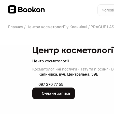
Главная
/
Центри косметології у Калинівці
/
PRAGUE LA
Центр косметолог
Центр косметології
Косметологічні послуги
·
Тату та пірсинг
·
В
Калинівка, вул. Центральна, 59Б
097 270 77 55
Онлайн запись