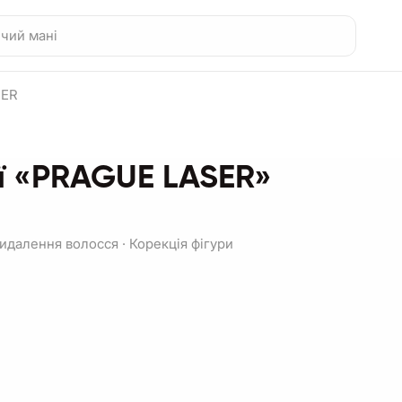
SER
ії «PRAGUE LASER»
идалення волосся
·
Корекція фігури