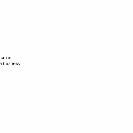
єнтів
а безпеку