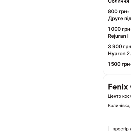
Обличчя
800
грн
•
Друге пі
1 000
грн
Rejuran I
3 900
гр
Hyaron 2.
1 500
грн
Fenix
Центр кос
Калинівка
простір краси м.Калинівка ⠀косметолог