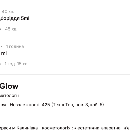
40 хв.
дборіддя 5ml
•
45 хв.
н
•
1 година
 ml
•
1 год. 15 хв.
 Glow
метології
,
вул. Незалежності, 42Б (ТехноТоп, пов. 3, каб. 5)
ія : • естетична-апаратна-інʼєкційна • професійний догляд • пірсинг 📞+380 96 061