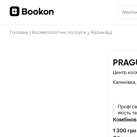
Головна
/
Косметологічні послуги у Калинівці
PRAG
Центр кос
Калинівка
Профі с
якість т
Комбінов
1 300
грн