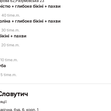
арова 62,Разумовська 23
істю + глибоке бікіні + пахви
40 time.m.
оліна + глибоке бікіні + пахви
30 time.m.
ікіні + пахви
20 time.m.
10 time.m.
уба
5 time.m.
 Славутич
яції
Зарічна, буд. 6, корп. 1