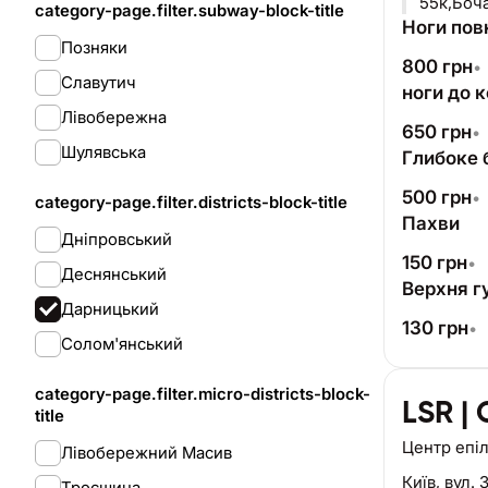
55к,Боч
category-page.filter.subway-block-title
Ноги повн
Позняки
800
грн
•
Славутич
ноги до к
Лівобережна
650
грн
•
Шулявська
Глибоке б
500
грн
•
category-page.filter.districts-block-title
Пахви
Дніпровський
150
грн
•
Деснянський
Верхня г
Дарницький
130
грн
•
Солом'янський
category-page.filter.micro-districts-block-
LSR |
title
Центр епіл
Лівобережний Масив
Київ,
вул. 
Троєщина