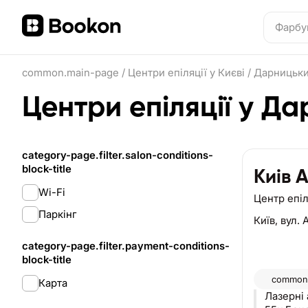
common.main-page
/
Центри епіляції у Києві
/
Дарницьки
Центри епіляції у Д
category-page.filter.salon-conditions-
block-title
Киів 
Wi-Fi
Центр епіл
Паркінг
Київ,
вул. 
category-page.filter.payment-conditions-
block-title
common.
Карта
Лазерні 