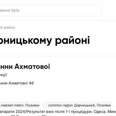
й район
арницькому районі
Анни Ахматовоі
яції
Анни Ахматовоі 46
nearest-metro: Позняки
common.region
Дарницький, Позняки
апарати 2024/Результат вже після 1-ї процедури. Одеса, Ми