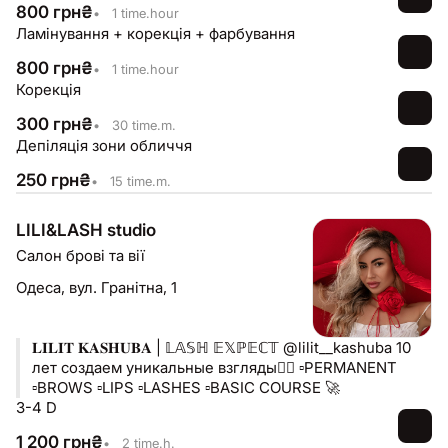
800
грн
₴
•
1 time.hour
Ламінування + корекція + фарбування
800
грн
₴
•
1 time.hour
Корекція
300
грн
₴
•
30 time.m.
Депіляція зони обличчя
250
грн
₴
•
15 time.m.
LILI&LASH studio
Салон брові та вії
Одеса,
вул. Гранітна, 1
𝐋𝐈𝐋𝐈𝐓 𝐊𝐀𝐒𝐇𝐔𝐁𝐀 | 𝕃𝔸𝕊ℍ 𝔼𝕏ℙ𝔼ℂ𝕋 @lilit__kashuba 10
лет создаем уникальные взгляды❤️‍🔥 ▫️PERMANENT
▫️BROWS ▫️LIPS ▫️LASHES ▫️BASIC COURSE 🚀
3-4 D
1 200
грн
₴
•
2 time.h.