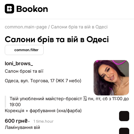
common.main-page
/
Салони брів та вій в Одесі
Салони брів та вій в Одесі
common.filter
loni_brows_
Салон брові та вії
Одеса,
вул. Торгова, 17 (ЖК 7 небо)
Твій улюблений майстер-бровіст 🗓️ пн, пт, сб з 11:00 до
19:00
Корекція + фарбування (хна/фарба)
600
грн
₴
•
1 time.hour
Ламінування вій