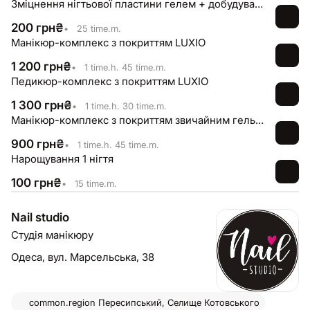
Зміцнення нігтьової пластини гелем + добудування кутів/ паралелей/ підняття клюючих нігтів
200
грн
₴
•
25 time.m.
Манікюр-комплекс з покриттям LUXIO
1 200
грн
₴
•
1 time.h. 45 time.m.
Педикюр-комплекс з покриттям LUXIO
1 300
грн
₴
•
1 time.h. 30 time.m.
Манікюр-комплекс з покриттям звичайним гель-лаком
900
грн
₴
•
1 time.h. 45 time.m.
Нарощування 1 нігтя
100
грн
₴
•
15 time.m.
Nail studio
Студія манікюру
Одеса,
вул. Марсельська, 38
common.region
Пересипський, Селище Котовського