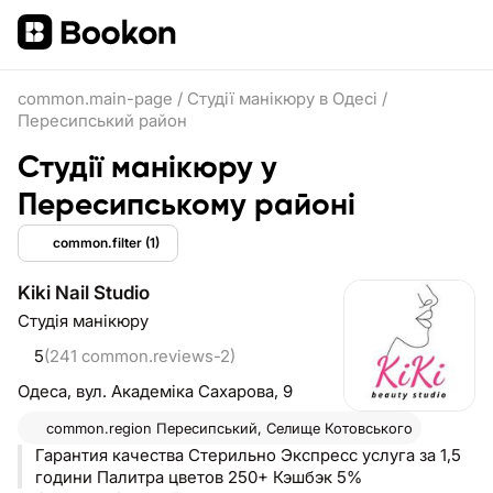
common.main-page
/
Студії манікюру в Одесі
/
Пересипський район
Студії манікюру у
Пересипському районі
common.filter
(1)
Kiki Nail Studio
Студія манікюру
5
(241 common.reviews-2)
Одеса,
вул. Академiка Сахарова, 9
common.region
Пересипський, Селище Котовського
Гарантия качества Стерильно Экспресс услуга за 1,5
години Палитра цветов 250+ Кэшбэк 5%