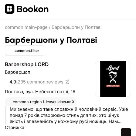
common.main-page
/
Барбершопи у Полтаві
Барбершопи у Полтаві
common.filter
Barbershop LORD
Барбершоп
4.9
(235 common.reviews-2)
Полтава,
вул. Небесної сотні, 16
common.region
Шевченківський
Ми знаємо, що таке справжній чоловічий сервіс. Уже
понад 7 років створюємо стиль для тих, хто цінує
якість і впевненість у кожному русі ножиць. Нам
Стрижка
довірили свій образ понад 7 000 клієнтів — і кожен із
них повертається за результатом, який говорить сам