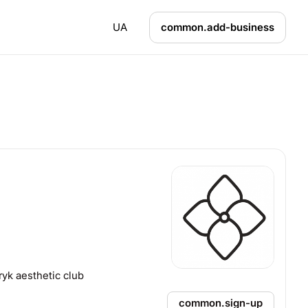
UA
common.add-business
 aesthetic club
common.sign-up