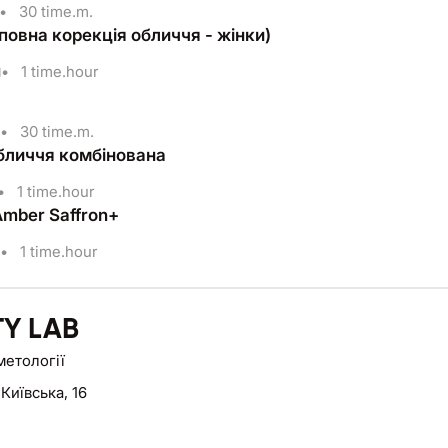
•
30 time.m.
 (повна корекція обличчя - жінки)
н
•
1 time.hour
•
30 time.m.
бличчя комбінована
•
1 time.hour
mber Saffron+
•
1 time.hour
Y LAB
метології
 Київська, 16