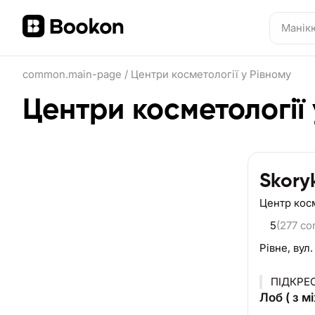
common.main-page
/
Центри косметології у Рівному
Центри косметології 
Skory
Центр кос
5
(277 c
Рівне,
вул.
ПІДКРЕС
Лоб ( з 