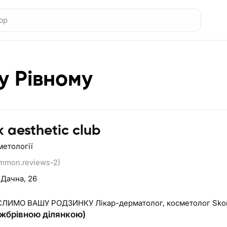
у Рівному
k aesthetic club
метології
ommon.reviews-2)
 Дачна, 26
ЛИМО ВАШУ РОДЗИНКУ Лікар-дерматолог, косметолог Skoryk
міжбрівною ділянкою)