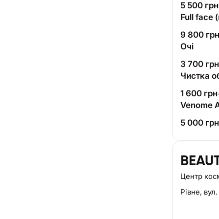
5 500
грн
Full face
9 800
гр
Очі
3 700
грн
Чистка о
1 600
грн
Venome A
5 000
грн
BEAUT
Центр кос
Рівне,
вул.