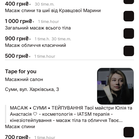
400
грн
₴
•
30 time.m.
Масаж спини та шиї від Кравцової Марини
1 000
грн
₴
•
1 time.hour
Загальний масаж всього тіла
900
грн
₴
•
1 time.h. 30 time.m.
Масаж обличчя класичний
500
грн
₴
•
1 time.hour
Tape for you
Масажний салон
Суми,
вул. Харківська, 3
МАСАЖ • СУМИ • ТЕЙПУВАННЯ Твої майстри Юлія та
Анастасія 🤍 - косметологія - IATSM терапія -
кінезіотейпування - масаж тіла та обличчя Твоє
Масаж спини
здоров‘я в наших руках👐🏻
700
грн
₴
•
1 time.hour