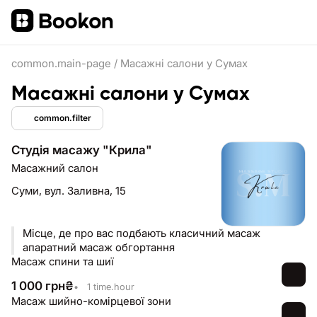
common.main-page
/
Масажні салони у Сумах
Масажні салони у Сумах
common.filter
Студія масажу "Крила"
Масажний салон
Суми,
вул. Заливна, 15
Місце, де про вас подбають класичний масаж
апаратний масаж обгортання
Масаж спини та шиї
1 000
грн
₴
•
1 time.hour
Масаж шийно-комірцевої зони