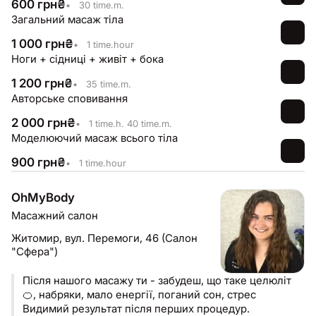
600
грн
₴
•
30 time.m.
Загальний масаж тіла
1 000
грн
₴
•
1 time.hour
Ноги + сідниці + живіт + бока
1 200
грн
₴
•
35 time.m.
Авторське сповивання
2 000
грн
₴
•
1 time.h. 40 time.m.
Моделюючий масаж всього тіла
900
грн
₴
•
1 time.hour
OhMyBody
Масажний салон
Житомир,
вул. Перемоги, 46 (Салон
"Сфера")
Після нашого масажу ти - забудеш, що таке целюліт
🍊, набряки, мало енергії, поганий сон, стрес
Видимий результат після перших процедур.