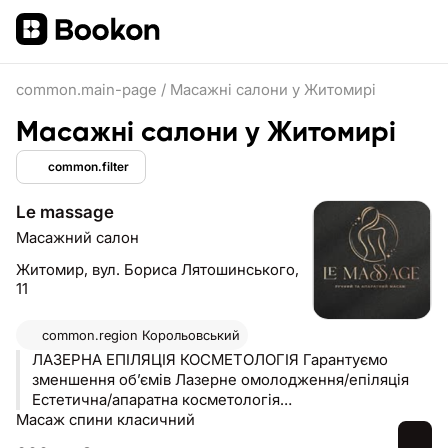
common.main-page
/
Масажні салони у Житомирі
Масажні салони у Житомирі
common.filter
Le massage
Масажний салон
Житомир,
вул. Бориса Лятошинського,
11
common.region
Корольовський
ЛАЗЕРНА ЕПІЛЯЦІЯ КОСМЕТОЛОГІЯ Гарантуємо
зменшення об’ємів Лазерне омолодження/епіляція
Естетична/апаратна косметологія
Масаж спини класичний
ПрацюємоТОПовими техніками