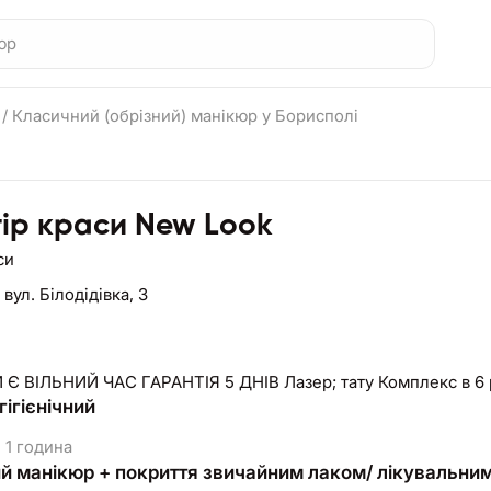
р
/
Класичний (обрізний) манікюр у Борисполі
ір краси New Look
си
,
вул. Білодідівка, 3
ЗАВЖДИ Є ВІЛЬНИЙ ЧАС ГАРАНТІЯ 5
ігієнічний
1 година
ний манікюр + покриття звичайним лаком/ лікувальни