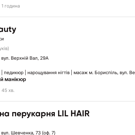
1 година
auty
си
уків)
,
вул. Верхній Вал, 29А
| педикюр | нарощування нігтів | масаж м. Бориспіль, вул. Ве
ий манікюр
45 хв.
на перукарня LIL HAIR
,
вул. Шевченка, 73 (оф. 7)