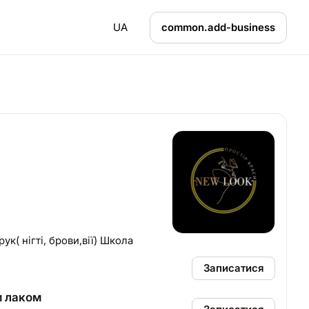
UA
common.add-business
 ДНІВ Лазер; тату Комплекс в 6 рук( нігті, брови,вії) Школа
Записатися
м лаком