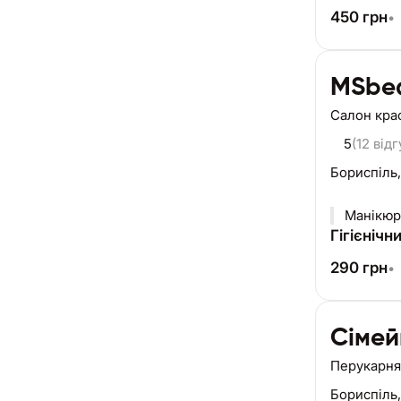
450
грн
•
MSbe
Салон кра
5
(12 відг
Бориспіль
Манікюр 
Гігієнічн
290
грн
•
Сімей
Перукарня
Бориспіль