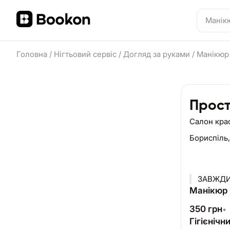
Головна
/
Нігтьовий сервіс
/
Догляд за руками
/
Манікю
Прост
Салон кра
Бориспіль
Манікюр г
350
грн
•
Гігієніч