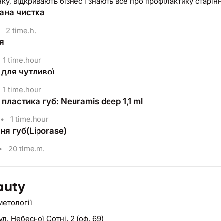
ку, відкривають бізнес і знають все про профілактику старін
ана чистка
2 time.h.
я
1 time.hour
 для чутливої
1 time.hour
пластика губ: Neuramis deep 1,1 ml
н
•
1 time.hour
ня губ(Liporase)
•
20 time.m.
auty
метології
ул. Небесної Сотні, 2 (оф. 69)