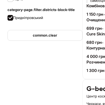
самооцін
Комбінов
category-page.filter.districts-block-title
1 150
грн
•
Придніпровський
Очищенн
699
грн
•
Cure Skin
common.clear
680
грн
•
Контурна 
4 000
гр
Розчинен
1 300
грн
G-be
Центр кос
Черкаси,
в