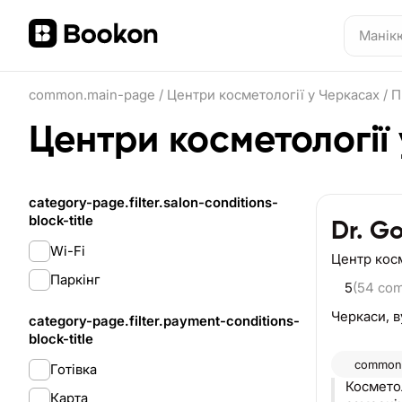
common.main-page
/
Центри косметології у Черкасах
/
П
Центри косметології
category-page.filter.salon-conditions-
block-title
Dr. G
Wi-Fi
Центр кос
Паркінг
5
(54 co
Черкаси,
в
category-page.filter.payment-conditions-
block-title
common.
Готівка
Косметол
Карта