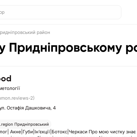
ридніпровський район
 у Придніпровському р
ood
метології
mmon.reviews-2)
ул. Остафія Дашковича, 4
region
Придніпровський
ог| Акне|Губи|Інʼєкції|Ботокс|Черкаси Про мою чистку знає 