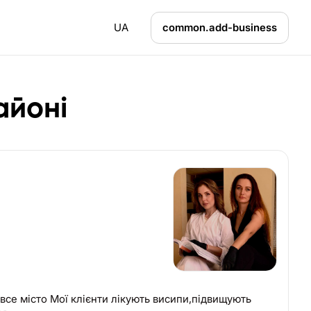
UA
common.add-business
айоні
все місто Мої клієнти лікують висипи,підвищують