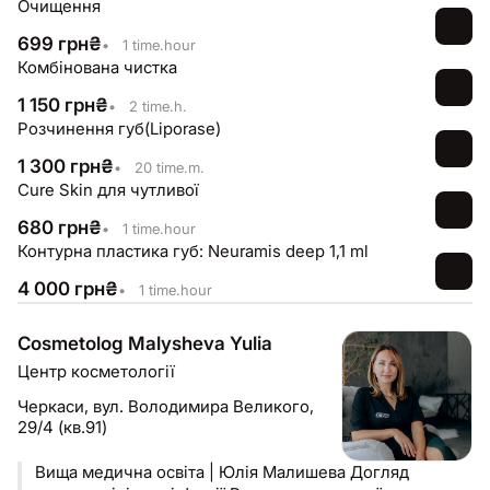
Очищення
знають все про профілактику старіння
699
грн
₴
•
1 time.hour
Комбінована чистка
1 150
грн
₴
•
2 time.h.
Розчинення губ(Liporase)
1 300
грн
₴
•
20 time.m.
Cure Skin для чутливої
680
грн
₴
•
1 time.hour
Контурна пластика губ: Neuramis deep 1,1 ml
4 000
грн
₴
•
1 time.hour
Cosmetolog Malysheva Yulia
Центр косметології
Черкаси,
вул. Володимира Великого,
29/4 (кв.91)
Вища медична освіта | Юлія Малишева Догляд