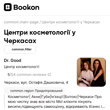
common.main-page
/
Центри косметології у Черкасах
Центри косметології у
Черкасах
common.filter
Dr. Good
Центр косметології
5
(54 common.reviews-2)
Черкаси,
вул. Остафія Дашковича, 4
common.region
Придніпровський
Косметолог| Акне|Губи|Інʼєкції|Ботокс|Черкаси Про
мою чистку знає все місто Мої клієнти лікують
висипи,підвищують самооцінку, відкривають бізнес і