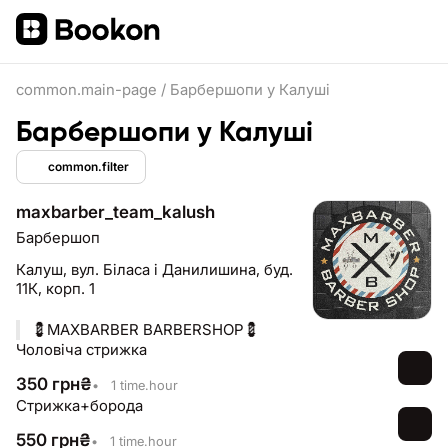
common.main-page
/
Барбершопи у Калуші
Барбершопи у Калуші
common.filter
maxbarber_team_kalush
Барбершоп
Калуш,
вул. Біласа і Данилишина, буд.
11К, корп. 1
💈MAXBARBER BARBERSHOP💈
Чоловіча стрижка
350
грн
₴
•
1 time.hour
Стрижка+борода
550
грн
₴
•
1 time.hour