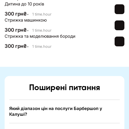
Дитина до 10 років
300
грн
₴
•
1 time.hour
Стрижка машинкою
300
грн
₴
•
1 time.hour
Стрижка та моделювання бороди
300
грн
₴
•
1 time.hour
Поширені питання
Який діапазон цін на послуги Барбершоп у
Калуші?