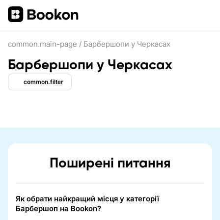
common.main-page
/
Барбершопи у Черкасах
Барбершопи у Черкасах
common.filter
Поширені питання
Як обрати найкращий місця у категорії
Барбершоп на Bookon?