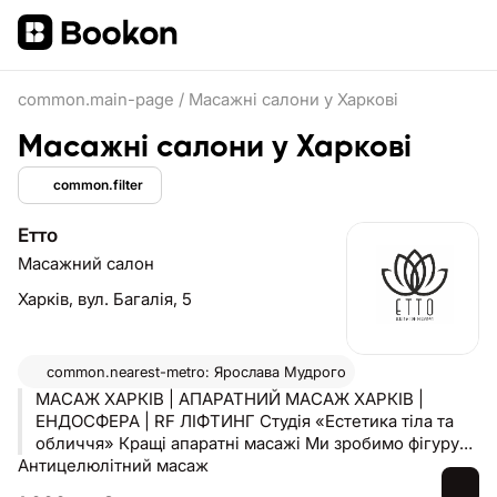
common.main-page
/
Масажні салони у Харкові
Масажні салони у Харкові
common.filter
Етто
Масажний салон
Харків,
вул. Багалія, 5
common.nearest-metro: Ярослава Мудрого
МАСАЖ ХАРКІВ | АПАРАТНИЙ МАСАЖ ХАРКІВ |
ЕНДОСФЕРА | RF ЛІФТИНГ Студія «Естетика тіла та
обличчя» Кращі апаратні масажі Ми зробимо фігуру
Антицелюлітний масаж
мрії 92% клієнтів рекомендують нас Апарати
сертифіковані МОЗ