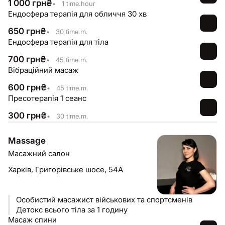
1 000
грн
₴
•
1 time.hour
Ендосфера терапія для обличчя 30 хв
650
грн
₴
•
30 time.m.
Ендосфера терапія для тіла
700
грн
₴
•
45 time.m.
Вібраційний масаж
600
грн
₴
•
45 time.m.
Пресотерапія 1 сеанс
300
грн
₴
•
30 time.m.
Massage
Масажний салон
Харків,
Григорівське шосе, 54А
Особистий масажист військових та спортсменів
Детокс всього тіла за 1 годину
Масаж спини