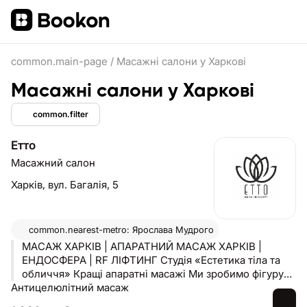
common.main-page
/
Масажні салони у Харкові
Масажні салони у Харкові
common.filter
Етто
Масажний салон
Харків,
вул. Багалія, 5
common.nearest-metro: Ярослава Мудрого
МАСАЖ ХАРКІВ | АПАРАТНИЙ МАСАЖ ХАРКІВ |
ЕНДОСФЕРА | RF ЛІФТИНГ Студія «Естетика тіла та
обличчя» Кращі апаратні масажі Ми зробимо фігуру
Антицелюлітний масаж
мрії 92% клієнтів рекомендують нас Апарати
сертифіковані МОЗ