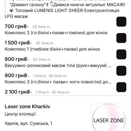
"Діамант сезону"💃 👇Дивися нижче актуальні МАСАЖІ
💎 Топовий LUMENIS LIGHT SHEER Електроепіляція
LPG масаж
700
грн
₴
•
50 time.m.
Комплекс 2 (гл.бікіні+пахви+гомілки) для жінок
1 500
грн
₴
•
45 time.m.
Комплекс 1 (глибоке бікіні+пахви) для жінок
900
грн
₴
•
25 time.m.
Вакуумно-роликовий масаж тіла (руки+вакуум) жіночий
900
грн
₴
•
1 time.h. 30 time.m.
Комплекс 3 (гл.бікіні+ пахви+ ноги повністю) для жінок
2 100
грн
₴
•
1 time.h. 30 time.m.
Laser zone Kharkiv
Центр епіляції
Харків,
вул. Сумська, 1