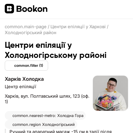
common.main-page
/
Центри епіляції у Харкові
/
Холодногірський район
Центри епіляції у
Холодногірському районі
common.filter
(1)
Харків Холодка
Центр епіляції
Харків,
вул. Полтавський шлях, 123 (оф.
1)
common.nearest-metro: Холодна Гора
common.region
Холодногірський
Ручний та апаратний масаж -15 см в талії після