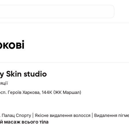
ркові
y Skin studio
яції
сп. Героїв Харкова, 144К (ЖК Маршал)
. Палац Спорту | Якісне видалення волосся | Видалення пігм
й масаж всього тіла