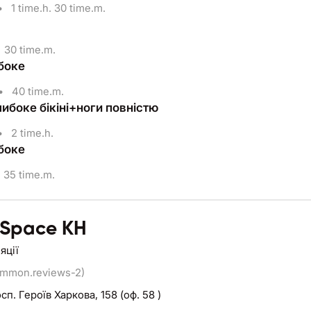
•
1 time.h. 30 time.m.
30 time.m.
ибоке
•
40 time.m.
ибоке бікіні+ноги повністю
•
2 time.h.
ибоке
35 time.m.
 Space KH
яції
ommon.reviews-2)
сп. Героїв Харкова, 158 (оф. 58 )