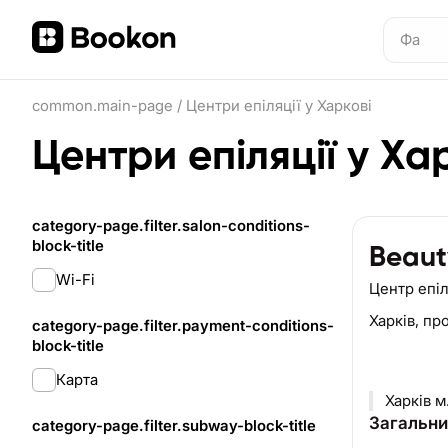
common.main-page
/
Центри епіляції у Харкові
Центри епіляції у Ха
category-page.filter.salon-conditions-
block-title
Beaut
Wi-Fi
Центр епіл
Харків,
про
category-page.filter.payment-conditions-
block-title
Карта
Харків м
Загальни
category-page.filter.subway-block-title