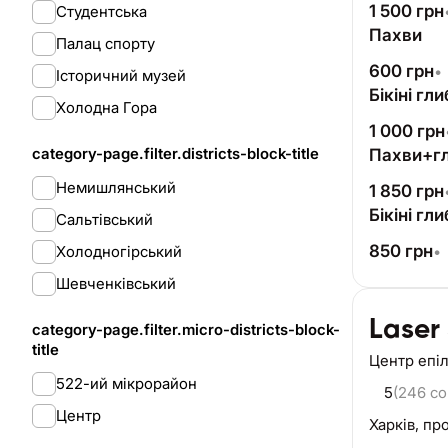
1 500
грн
Студентська
Пахви
Палац спорту
600
грн
•
Історичний музей
Бікіні гл
Холодна Гора
1 000
грн
category-page.filter.districts-block-title
Пахви+гл
Немишлянський
1 850
грн
Бікіні гл
Сальтівський
850
грн
Холодногірський
•
Шевченківський
Laser
category-page.filter.micro-districts-block-
title
Центр епіл
522-ий мікрорайон
5
(246 c
Центр
Харків,
про