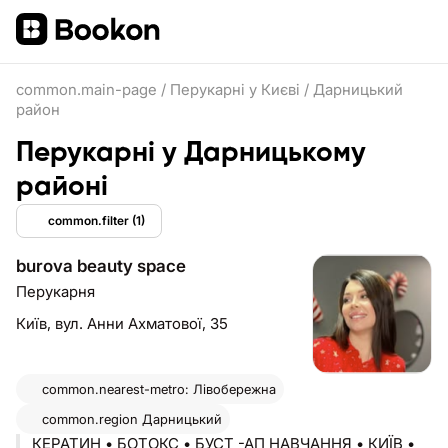
common.main-page
/
Перукарні у Києві
/
Дарницький
район
Перукарні у Дарницькому
районі
common.filter
(1)
burova beauty space
Перукарня
Київ,
вул. Анни Ахматової, 35
common.nearest-metro: Лівобережна
common.region
Дарницький
КЕРАТИН • БОТОКС • БУСТ -АП НАВЧАННЯ • КИЇВ •