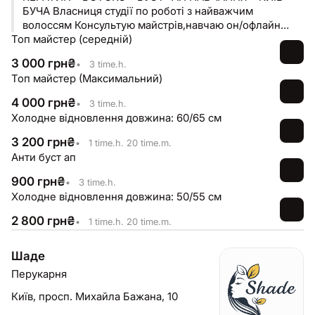
БУЧА Власниця студії по роботі з найважчим
волоссям Консультую майстрів,навчаю он/офлайн
Топ майстер (середній)
Голлівудський обʼєм на 6 місяців
3 000
грн
₴
•
3 time.h.
Топ майстер (Максимальний)
4 000
грн
₴
•
3 time.h.
Холодне відновлення довжина: 60/65 см
3 200
грн
₴
•
1 time.h. 20 time.m.
Анти буст ап
900
грн
₴
•
3 time.h.
Холодне відновлення довжина: 50/55 см
2 800
грн
₴
•
1 time.h. 20 time.m.
Шаде
Перукарня
Київ,
просп. Михайла Бажана, 10