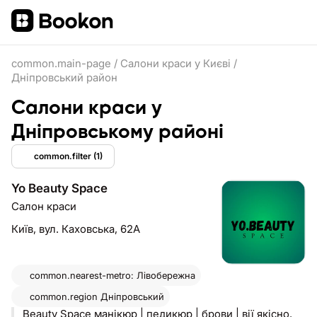
common.main-page
/
Салони краси у Києві
/
Дніпровський район
Салони краси у
Дніпровському районі
common.filter
(1)
Yo Beauty Space
Салон краси
Київ,
вул. Каховська, 62А
common.nearest-metro: Лівобережна
common.region
Дніпровський
Beauty Space манікюр | педикюр | брови | вії якісно,