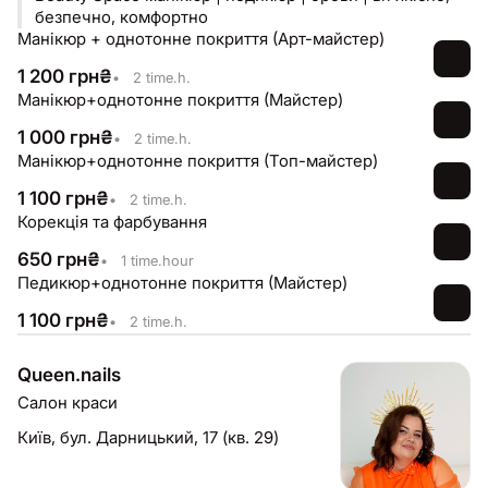
безпечно, комфортно
Манікюр + однотонне покриття (Арт-майстер)
1 200
грн
₴
•
2 time.h.
Манікюр+однотонне покриття (Майстер)
1 000
грн
₴
•
2 time.h.
Манікюр+однотонне покриття (Топ-майстер)
1 100
грн
₴
•
2 time.h.
Корекція та фарбування
650
грн
₴
•
1 time.hour
Педикюр+однотонне покриття (Майстер)
1 100
грн
₴
•
2 time.h.
Queen.nails
Салон краси
Київ,
бул. Дарницький, 17 (кв. 29)