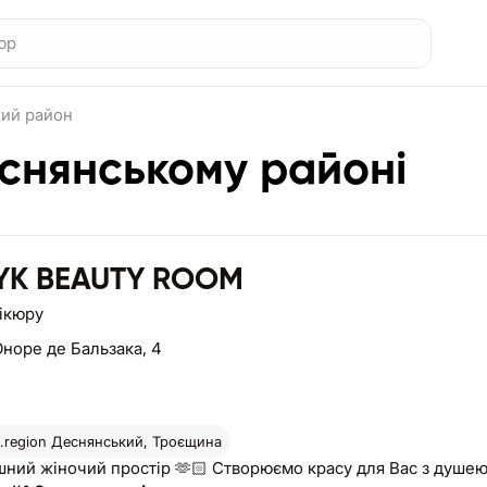
ий район
еснянському районі
NYK BEAUTY ROOM
нікюру
Оноре де Бальзака, 4
region
Деснянський, Троєщина
шний жіночий простір 🫶🏻 Створюємо красу для Вас з душею