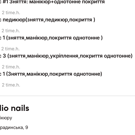
 #1 Зняття: манікюр+однотонне покриття
2 time.h.
 педикюр(зняття,педикюр,покриття )
2 time.h.
 1 (зняття,манікюр,покриття однотонне )
2 time.h.
 3 (зняття,манікюр,укріплення,покриття однотонне)
2 time.h.
 1 (Зняття,манікюр,покриття однотонне)
2 time.h.
io nails
нікюру
Градинська, 9