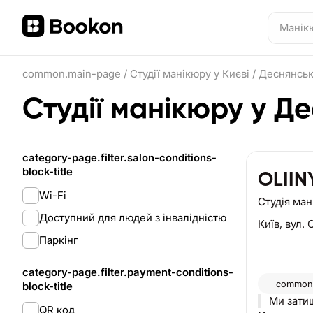
common.main-page
/
Студії манікюру у Києві
/
Деснянськ
Студії манікюру у Д
category-page.filter.salon-conditions-
block-title
OLII
Wi-Fi
Студія ма
Доступний для людей з інвалідністю
Київ,
вул. 
Паркінг
category-page.filter.payment-conditions-
common.
block-title
Ми зати
QR код