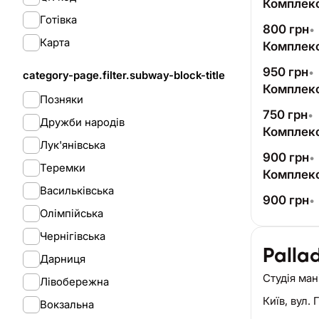
Комплекс
Готівка
800
грн
•
Карта
Комплекс
950
грн
•
category-page.filter.subway-block-title
Комплекс
Позняки
750
грн
•
Дружби народів
Комплекс
Лук'янівська
900
грн
•
Теремки
Комплекс
Васильківська
900
грн
•
Олімпійська
Чернігівська
Pallad
Дарниця
Студія ма
Лівобережна
Київ,
вул. 
Вокзальна