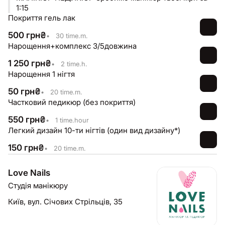
1:15
Покриття гель лак
500
грн
₴
•
30 time.m.
Нарощення+комплекс 3/5довжина
1 250
грн
₴
•
2 time.h.
Нарощення 1 нігтя
50
грн
₴
•
20 time.m.
Частковий педикюр (без покриття)
550
грн
₴
•
1 time.hour
Легкий дизайн 10-ти нігтів (один вид дизайну*)
150
грн
₴
•
20 time.m.
Love Nails
Студія манікюру
Київ,
вул. Січових Стрільців, 35