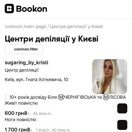
common.main-page
/
Центри депіляції у Києві
Центри депіляції у Києві
common.filter
sugaring_by_kristi
Центр депіляції
Київ,
вул. Гната Хоткевича, 10
10+ років досвіду Біля Ⓜ️ЧЕРНІГІВСЬКА та Ⓜ️ЛІСОВА
Живіт повністю
600
грн
₴
•
45 time.m.
Ноги повністю
1 700
грн
₴
•
1 time.h. 40 time.m.