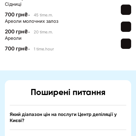
Сідниці
700
грн
₴
•
45 time.m.
Ареоли молочних залоз
200
грн
₴
•
20 time.m.
Ареоли
700
грн
₴
•
1 time.hour
Поширені питання
Який діапазон цін на послуги Центр депіляції у
Києві?