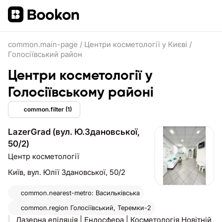
common.main-page
/
Центри косметології у Києві
/
Голосіївський район
Центри косметології у
Голосіївському районі
common.filter
(1)
LazerGrad (вул. Ю.Здановської,
50/2)
Центр косметології
Київ,
вул. Юлії Здановської, 50/2
common.nearest-metro: Васильківська
common.region
Голосіївський, Теремки-2
Лазерна епіляція | Ендосфера | Косметологія Новітній