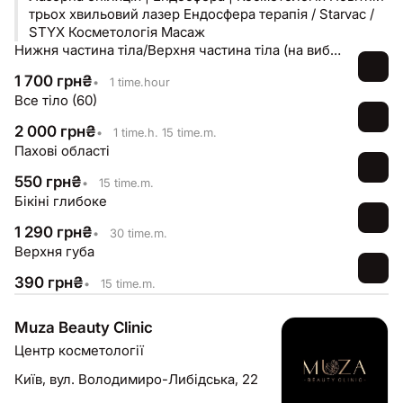
трьох хвильовий лазер Ендосфера терапія / Starvac /
STYX Косметологія Масаж
Нижня частина тіла/Верхня частина тіла (на вибір)
1 700
грн
₴
•
1 time.hour
Все тіло (60)
2 000
грн
₴
•
1 time.h. 15 time.m.
Пахові області
550
грн
₴
•
15 time.m.
Бікіні глибоке
1 290
грн
₴
•
30 time.m.
Верхня губа
390
грн
₴
•
15 time.m.
Muza Beauty Clinic
Центр косметології
Київ,
вул. Володимиро-Либідська, 22