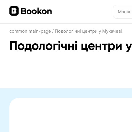
common.main-page
/
Подологічні центри у Мукачеві
Подологічні центри 