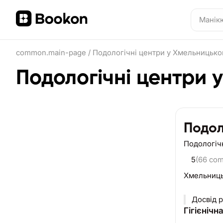
common.main-page
/
Подологічні центри у Хмельницьк
Подологічні центри 
Подо
Подологіч
5
(66 co
Хмельниц
Досвід р
Гігієнічн