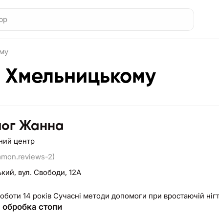
ому
у Хмельницькому
лог Жанна
ний центр
mmon.reviews-2)
ький,
вул. Свободи, 12А
оботи 14 років Сучасні методи допомоги при вростаючій нігт
а обробка стопи