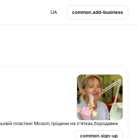
UA
common.add-business
ьовій пластині Мозолі,тріщини на п'ятках,бородавки
common.sign-up