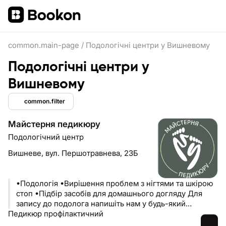
common.main-page
/
Подологічні центри у Вишневому
Подологічні центри у
Вишневому
common.filter
Майстерня педикюру
Подологічний центр
Вишневе,
вул. Першотравнева, 23Б
•Подологія •Вирішення проблем з нігтями та шкірою
стоп •Підбір засобів для домашнього догляду Для
запису до подолога напишіть нам у будь-який
Педикюр профілактичний
месенджер і ми Вам зателефонуємо