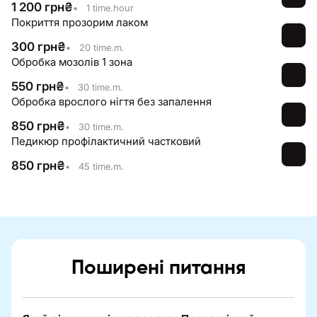
1 200
грн
₴
•
1 time.hour
Покриття прозорим лаком
300
грн
₴
•
20 time.m.
Обробка мозолів 1 зона
550
грн
₴
•
30 time.m.
Обробка врослого нігтя без запалення
850
грн
₴
•
30 time.m.
Педикюр профілактичний частковий
850
грн
₴
•
45 time.m.
Поширені питання