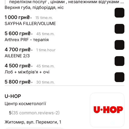
переліком послуг , цінами , незалежними відгуками ,
Верхня губа, підборіддя, ніс
а також здійснити запис до обраного фахівця всього
за кілька кліків👌 До зустрічі на процедурах в АліМед!
1 000
грн
₴
•
15 time.m.
🩵
SAYPHA FILLER/VOLUME
5 600
грн
₴
•
45 time.m.
Arthrex PRF - терапія
4 700
грн
₴
•
1 time.hour
AILEENE 2/3
4 500
грн
₴
•
45 time.m.
Лоб + міжбрів'я + очі
5 800
грн
₴
•
30 time.m.
U-HOP
Центр косметології
5
(35 common.reviews-2)
Житомир,
вул. Перемоги, 1