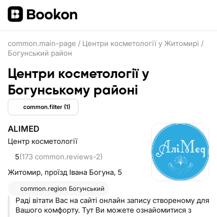
common.main-page
/
Центри косметології у Житомирі
/
Богунський район
Центри косметології у
Богунському районі
common.filter
(1)
ALIMED
Центр косметології
5
(173 common.reviews-2)
Житомир,
проїзд Івана Богуна, 5
common.region
Богунський
Раді вітати Вас на сайті онлайн запису створеному для
Вашого комфорту. Тут Ви можете ознайомитися з