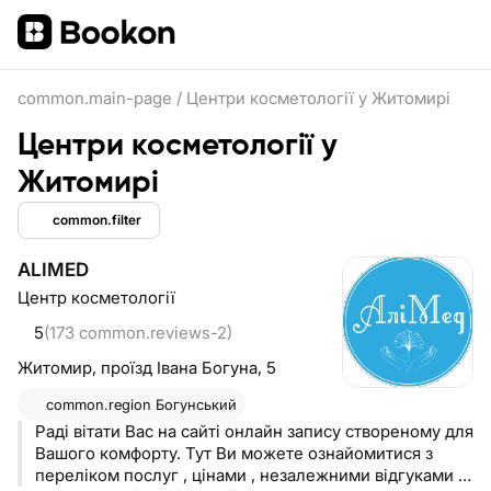
common.main-page
/
Центри косметології у Житомирі
Центри косметології у
Житомирі
common.filter
ALIMED
Центр косметології
5
(173 common.reviews-2)
Житомир,
проїзд Івана Богуна, 5
common.region
Богунський
Раді вітати Вас на сайті онлайн запису створеному для
Вашого комфорту. Тут Ви можете ознайомитися з
переліком послуг , цінами , незалежними відгуками ,