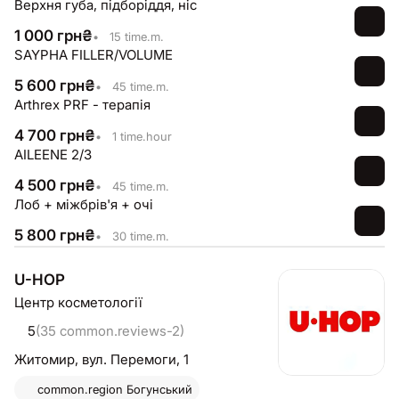
Верхня губа, підборіддя, ніс
а також здійснити запис до обраного фахівця всього
за кілька кліків👌 До зустрічі на процедурах в АліМед!
1 000
грн
₴
•
15 time.m.
🩵
SAYPHA FILLER/VOLUME
5 600
грн
₴
•
45 time.m.
Arthrex PRF - терапія
4 700
грн
₴
•
1 time.hour
AILEENE 2/3
4 500
грн
₴
•
45 time.m.
Лоб + міжбрів'я + очі
5 800
грн
₴
•
30 time.m.
U-HOP
Центр косметології
5
(35 common.reviews-2)
Житомир,
вул. Перемоги, 1
common.region
Богунський