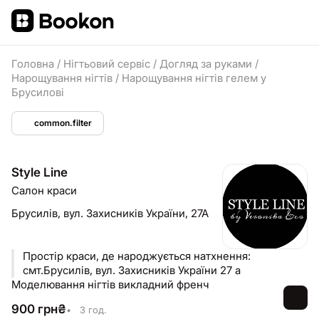
Головна
/
Нігтьовий сервіс
/
Догляд за руками
/
Нарощування нігтів
/
Нарощування нігтів гелем у
Брусилові
common.filter
Style Line
Салон краси
Брусилів,
вул. Захисників України, 27А
Простір краси, де народжується натхнення:
смт.Брусилів, вул. Захисників України 27 а
Моделювання нігтів викладний френч
900
грн
₴
•
3 год.