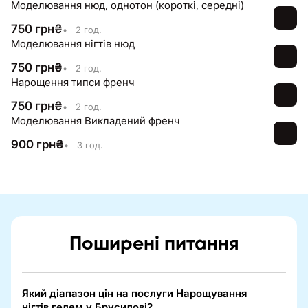
Моделювання нюд, однотон (короткі, середні)
750
грн
₴
•
2 год.
Моделювання нігтів нюд
750
грн
₴
•
2 год.
Нарощення типси френч
750
грн
₴
•
2 год.
Моделювання Викладений френч
900
грн
₴
•
3 год.
Поширені питання
Який діапазон цін на послуги Нарощування
нігтів гелем у Брусилові?