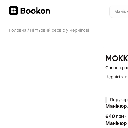
Головна
/
Нігтьовий сервіс у Чернігові
MOKKO
Салон кра
Чернігів,
п
Перукарс
Манікюр,
640
грн
•
Манікюр 