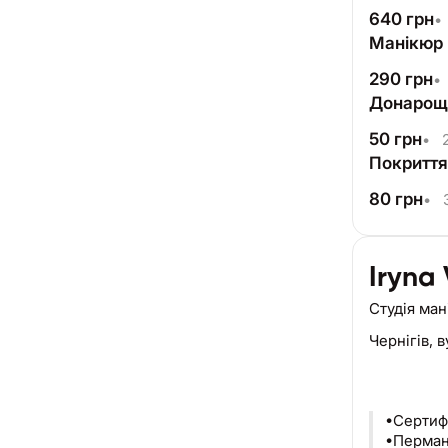
640
грн
•
Манікюр
290
грн
•
Донарощу
50
грн
•
2
Покриття
80
грн
•
3
Iryna
Студія ма
Чернігів,
в
•Сертиф
•Перман