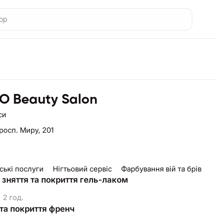
 Beauty Salon
си
росп. Миру, 201
ькі послуги ⠀ Нігтьовий сервіс ⠀ Фарбування вій та брів
 зняття та покриття гель-лаком
2 год.
та покриття френч