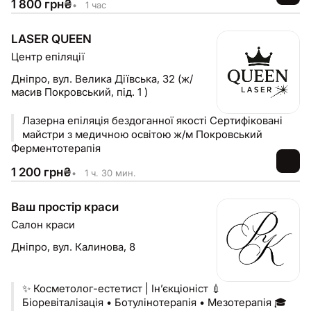
1 800
грн
₴
•
1 час
LASER QUEEN
Центр епіляції
Дніпро,
вул. Велика Діївська, 32 (ж/
масив Покровський, під. 1 )
Лазерна епіляція бездоганної якості Сертифіковані
майстри з медичною освітою ж/м Покровський
Ферментотерапія
1 200
грн
₴
•
1 ч. 30 мин.
Ваш простір краси
Салон краси
Дніпро,
вул. Калинова, 8
✨ Косметолог-естетист | Ін’єкціоніст 💉
Біоревіталізація • Ботулінотерапія • Мезотерапія 🎓