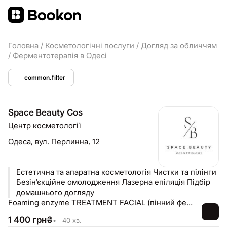
Головна
/
Косметологічні послуги
/
Догляд за обличчям
/
Ферментотерапія в Одесі
common.filter
Space Beauty Cos
Центр косметології
Одеса,
вул. Перлинна, 12
Естетична та апаратна косметологія Чистки та пілінги
Безін‘єкційне омолодження Лазерна епіляція Підбір
домашнього догляду
Foaming enzyme TREATMENT FACIAL (пінний ферментативний догляд від is CLINICAL)
1 400
грн
₴
•
40 хв.