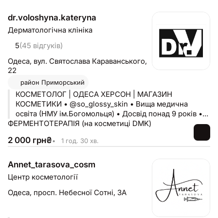
dr.voloshyna.kateryna
Дерматологічна клініка
5
(45 відгуків)
Одеса,
вул. Святослава Караванського,
22
район
Приморський
КОСМЕТОЛОГ | ОДЕСА ХЕРСОН | МАГАЗИН
КОСМЕТИКИ • @so_glossy_skin • Вища медична
освіта (НМУ ім.Богомольця) • Досвід понад 9 років •
ФЕРМЕНТОТЕРАПІЯ (на косметиці DMK)
Сертифікований тренер в Academy of Advanced
Aesthetics
2 000
грн
₴
•
1 год. 30 хв.
Annet_tarasova_cosm
Центр косметології
Одеса,
просп. Небесної Сотні, 3А