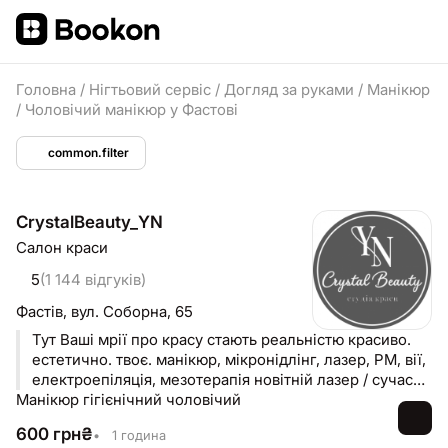
Головна
/
Нігтьовий сервіс
/
Догляд за руками
/
Манікюр
/
Чоловічий манікюр у Фастові
common.filter
CrystalBeauty_YN
Салон краси
5
(1 144 відгуків)
Фастів,
вул. Соборна, 65
Тут Ваші мрії про красу стають реальністю красиво.
естетично. твоє. манікюр, мікронідлінг, лазер, PM, вії,
електроепіляція, мезотерапія новітній лазер / сучасні
Манікюр гігієнічний чоловічий
методики
600
грн
₴
•
1 година