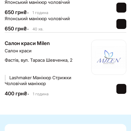
Японський манікюр чоловічий
650
грн
₴
•
1 година
Японський манікюр чоловічий
650
грн
₴
•
40 хв.
Салон краси Milen
Салон краси
Фастів,
вул. Тараса Шевченка, 2
Lashmaker Манікюр Стрижки
Чоловічий манікюр
400
грн
₴
•
1 година