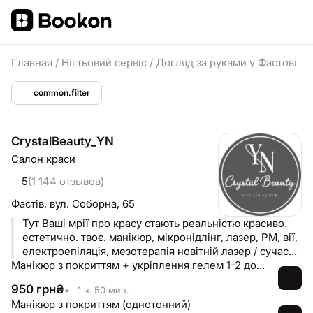
Главная
/
Нігтьовий сервіс
/
Догляд за руками у Фастові
common.filter
CrystalBeauty_YN
Салон краси
5
(1 144 отзывов)
Фастів,
вул. Соборна, 65
Тут Ваші мрії про красу стають реальністю красиво.
естетично. твоє. манікюр, мікронідлінг, лазер, PM, вії,
електроепіляція, мезотерапія новітній лазер / сучасні
методики
Манікюр з покриттям + укріплення гелем 1-2 довжина (однотонний)
950
грн
₴
•
1 ч. 50 мин.
Манікюр з покриттям (однотонний)