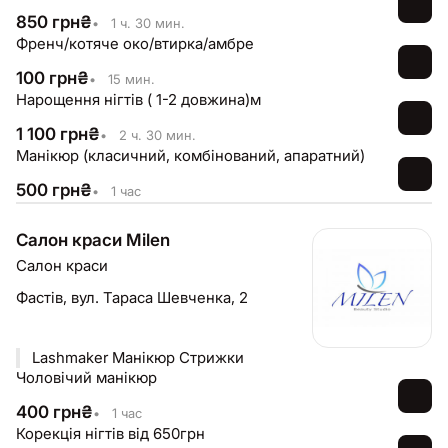
850
грн
₴
•
1 ч. 30 мин.
Френч/котяче око/втирка/амбре
100
грн
₴
•
15 мин.
Нарощення нігтів ( 1-2 довжина)м
1 100
грн
₴
•
2 ч. 30 мин.
Манікюр (класичний, комбінований, апаратний)
500
грн
₴
•
1 час
Салон краси Milen
Салон краси
Фастів,
вул. Тараса Шевченка, 2
Lashmaker Манікюр Стрижки
Чоловічий манікюр
400
грн
₴
•
1 час
Корекція нігтів від 650грн