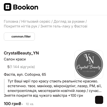
Головна
/
Нігтьовий сервіс
/
Догляд за руками
/
Покриття нігтів рук
/
Зняття гель-лаку у Фастові
common.filter
CrystalBeauty_YN
Салон краси
5
(1 144 відгуків)
Фастів,
вул. Соборна, 65
Тут Ваші мрії про красу стають реальністю красиво.
естетично. твоє. манікюр, мікронідлінг, лазер, PM, вії,
електроепіляція, мезотерапія новітній лазер / сучасні
Зняття покриття від чужого майстра +100 грн
методики
100
грн
₴
•
10 хв.