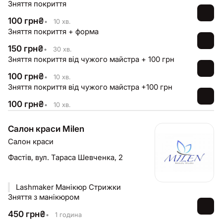
Зняття покриття
100
грн
₴
•
10 хв.
Зняття покриття + форма
150
грн
₴
•
30 хв.
Зняття покриття від чужого майстра + 100 грн
100
грн
₴
•
10 хв.
Зняття покриття від чужого майстра +100 грн
100
грн
₴
•
10 хв.
Салон краси Milen
Салон краси
Фастів,
вул. Тараса Шевченка, 2
Lashmaker Манікюр Стрижки
Зняття з манікюром
450
грн
₴
•
1 година