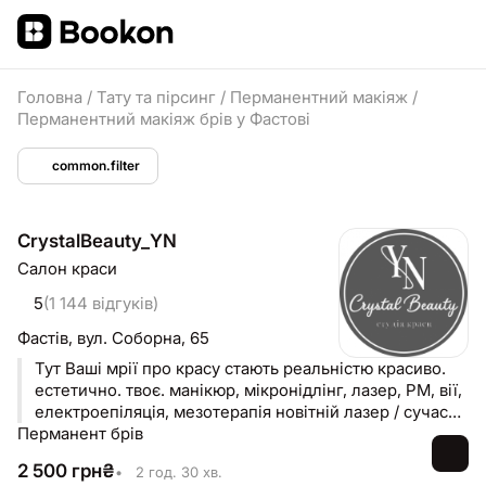
Головна
/
Тату та пірсинг
/
Перманентний макіяж
/
Перманентний макіяж брів у Фастові
common.filter
CrystalBeauty_YN
Салон краси
5
(1 144 відгуків)
Фастів,
вул. Соборна, 65
Тут Ваші мрії про красу стають реальністю красиво.
естетично. твоє. манікюр, мікронідлінг, лазер, PM, вії,
електроепіляція, мезотерапія новітній лазер / сучасні
Перманент брів
методики
2 500
грн
₴
•
2 год. 30 хв.