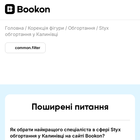
Головна
/
Корекція фігури
/
Обгортання
/
Styx
обгортання у Калинівці
common.filter
Поширені питання
Як обрати найкращого спеціаліста в сфері Styx
обгортання у Калинівці на сайті Bookon?