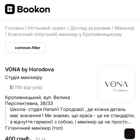
Головна
/
Нігтьовий сервіс
/
Догляд за руками
/
Манікюр
/
Класичний (обрізний) манікюр у Кропивницькому
common.filter
VONA by Horodova
Студія манікюру
5
(789 відгуків)
Кропивницький,
вул. Велика
Перспективна, 38/33
Школа- студія Наталії Городової , де кожна деталь
має значення ! Ми знаємо, що краса - це не стандарти,
а відчуття гармонії з собою, і манікюр це не просто
Гігієнічний манікюр (топ)
послуга - це твій найбажаніший ритуал! ВОНА - студія
краси з 12-річною історією турботи про тебе , і це
400
грн
₴
•
30 хв.