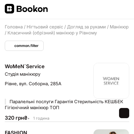
Головна
/
Нігтьовий сервіс
/
Догляд за руками
/
Манікюр
/
Класичний (обрізний) манікюр у Рівному
common.filter
WoMeN`Service
Студія манікюру
Рівне,
вул. Соборна, 285А
Паралельні послуги Гарантія Стерильність КЕШБЕК
Гігієнічний манікюр ТОП
320
грн
₴
•
1 година
FASHION