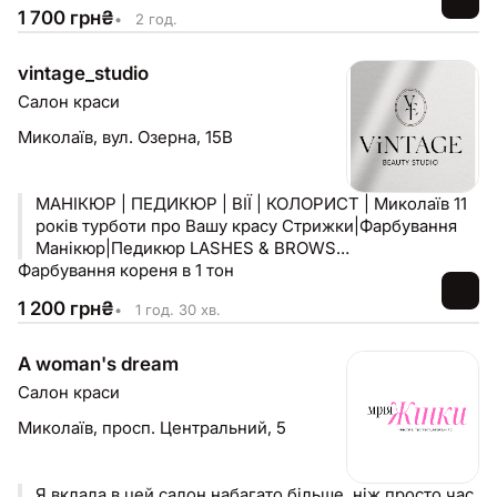
1 700
грн
₴
•
2 год.
vintage_studio
Салон краси
Миколаїв,
вул. Озерна, 15В
МАНІКЮР | ПЕДИКЮР | ВІЇ | КОЛОРИСТ | Миколаїв 11
років турботи про Вашу красу Стрижки|Фарбування
Манікюр|Педикюр LASHES & BROWS
Фарбування кореня в 1 тон
ПЕРМАНЕНТНИЙ МАКІЯЖ
1 200
грн
₴
•
1 год. 30 хв.
A woman's dream
Салон краси
Миколаїв,
просп. Центральний, 5
Я вклала в цей салон набагато більше, ніж просто час