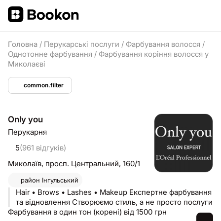
Головна
/
Перукарські послуги
/
Фарбування волосся
/
Однотонне фарбування
/
Фарбування коріння волосся у
Миколаєві
common.filter
Only you
Перукарня
5
(961 відгуків)
Миколаїв,
просп. Центральний, 160/1
район
Інгульський
Hair • Brows • Lashes • Makeup Експертне фарбування
та відновлення Створюємо стиль, а не просто послуги
Фарбування в один тон (корені) від 1500 грн