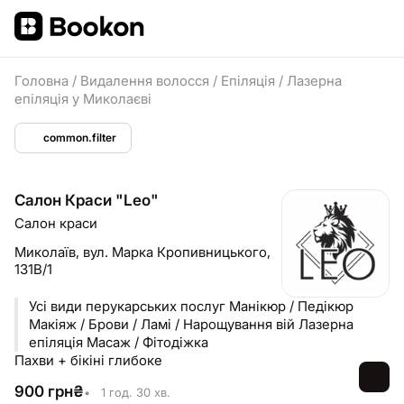
Головна
/
Видалення волосся
/
Епіляція
/
Лазерна
епіляція у Миколаєві
common.filter
Салон Краси "Leo"
Салон краси
Миколаїв,
вул. Марка Кропивницького,
131В/1
Усі види перукарських послуг Манікюр / Педікюр
Макіяж / Брови / Ламі / Нарощування вій Лазерна
епіляція Масаж / Фітодіжка
Пахви + бікіні глибоке
900
грн
₴
•
1 год. 30 хв.