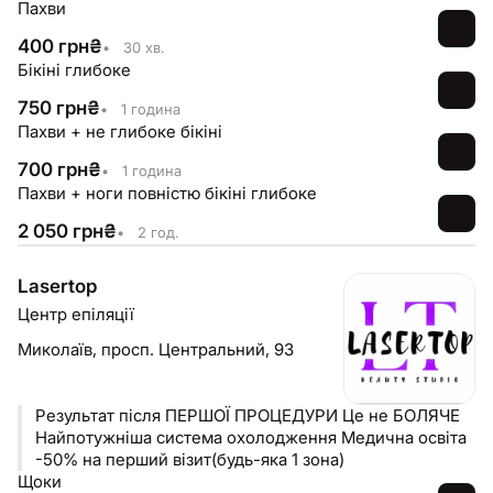
Пахви
400
грн
₴
•
30 хв.
Бікіні глибоке
750
грн
₴
•
1 година
Пахви + не глибоке бікіні
700
грн
₴
•
1 година
Пахви + ноги повністю бікіні глибоке
2 050
грн
₴
•
2 год.
Lasertop
Центр епіляції
Миколаїв,
просп. Центральний, 93
Результат після ПЕРШОЇ ПРОЦЕДУРИ Це не БОЛЯЧЕ
Найпотужніша система охолодження Медична освіта
-50% на перший візит(будь-яка 1 зона)
Щоки