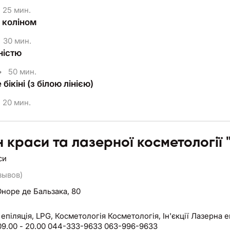
25 мин.
з коліном
30 мин.
ністю
•
50 мин.
бікіні (з білою лінією)
20 мин.
 краси та лазерної косметології
си
зывов)
Оноре де Бальзака, 80
епіляція, LPG, Косметологія Косметологія, Ін'єкції Лазерна еп
09.00 - 20.00 044-333-9633 063-996-9633