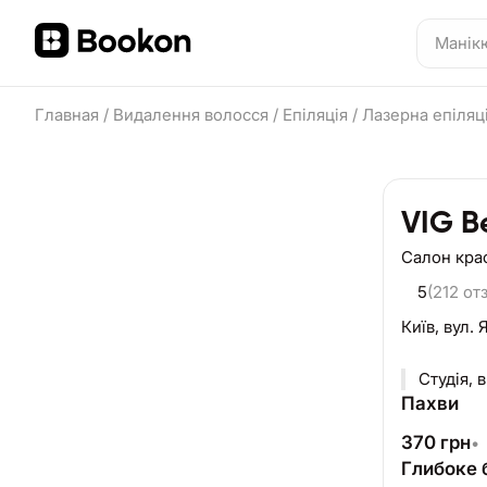
Главная
/
Видалення волосся
/
Епіляція
/
Лазерна епіляці
VIG B
Салон кра
5
(212 от
Київ,
вул. 
Студія, 
Пахви
370
грн
•
Глибоке б