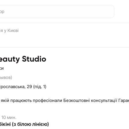
я у Києві
eauty Studio
си
зывов)
Ярославська, 29 (під. 1)
в якій працюють професіонали Безкоштовні консультації Гара
10 мин.
ікіні (з білою лінією)