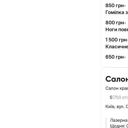
850
грн
•
Гомілка 
800
грн
•
Ноги пов
1 500
грн
Класичне 
650
грн
•
Салон
Салон кра
5
(750 от
Київ,
вул. 
Лазерна 
Щодня: 