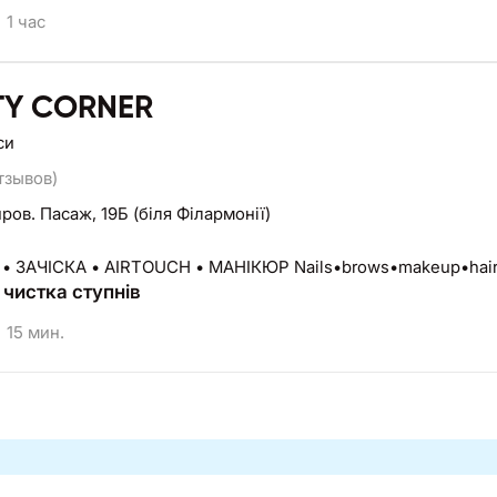
1 час
TY CORNER
си
отзывов)
пров. Пасаж, 19Б (біля Філармонії)
• ЗАЧІСКА • AIRTOUCH • МАНІКЮР Nails•brows•makeup•hair•
чистка ступнів
15 мин.