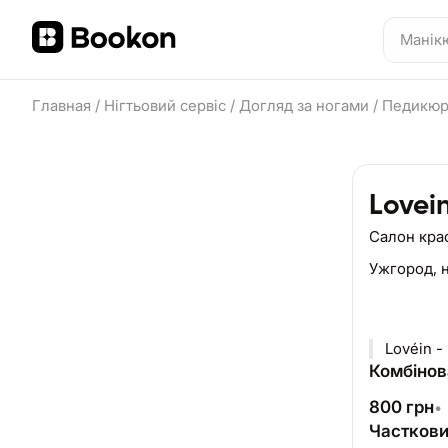
Главная
/
Нігтьовий сервіс
/
Догляд за ногами
/
Педикю
Lovei
Салон кра
Ужгород,
Lovéin -
Комбінов
800
грн
•
Часткови