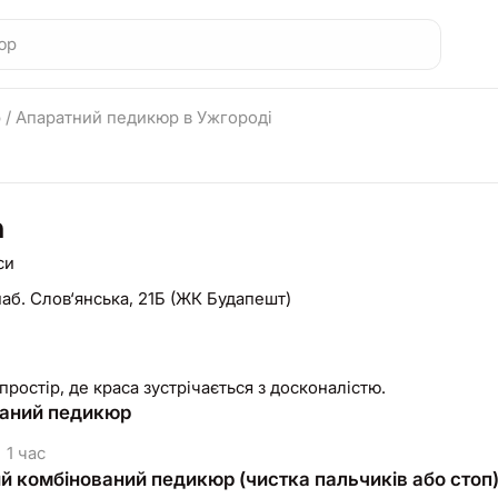
р
/
Апаратний педикюр в Ужгороді
n
си
наб. Слов‘янська, 21Б (ЖК Будапешт)
 простір, де краса зустрічається з досконалістю.
аний педикюр
1 час
й комбінований педикюр (чистка пальчиків або стоп